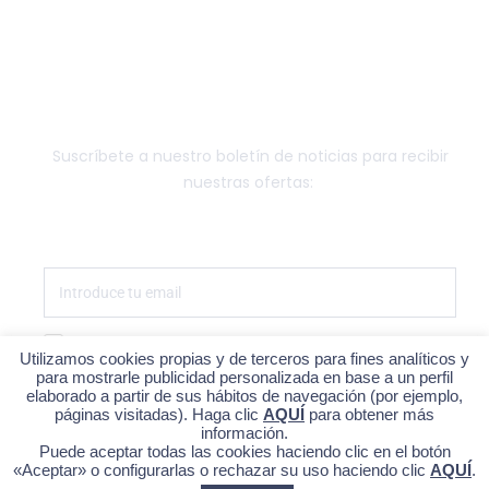
FUNGIBLE
NEWSLETTER
Suscríbete a nuestro boletín de noticias para recibir
nuestras ofertas:
Estoy de acuerdo con la política de privacidad
Utilizamos cookies propias y de terceros para fines analíticos y
para mostrarle publicidad personalizada en base a un perfil
SUSCRÍBETE
elaborado a partir de sus hábitos de navegación (por ejemplo,
páginas visitadas). Haga clic
AQUÍ
para obtener más
información.
Puede aceptar todas las cookies haciendo clic en el botón
«Aceptar» o configurarlas o rechazar su uso haciendo clic
AQUÍ
.