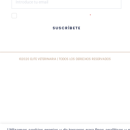
Estoy de acuerdo con la política de privacidad
SUSCRÍBETE
©2020 ELITE VETERINARIA | TODOS LOS DERECHOS RESERVADOS
Utilizamos cookies propias y de terceros para fines analíticos y 