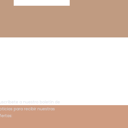
EWSLETTER
uscríbete a nuestro boletín de
oticias para recibir nuestras
fertas: