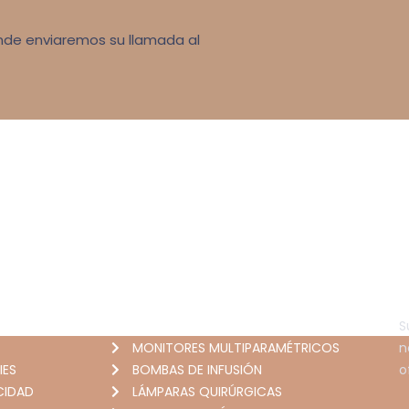
donde enviaremos su llamada al
PRODUCTOS
N
ANESTESÍA
S
MONITORES MULTIPARAMÉTRICOS
n
IES
BOMBAS DE INFUSIÓN
o
CIDAD
LÁMPARAS QUIRÚRGICAS