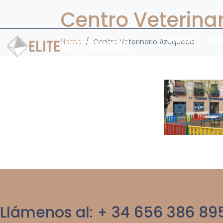
Centro Veterina
INICIO
PR
Home
Centro Veterinario Azuqueca
Llámenos al: + 34 656 386 89