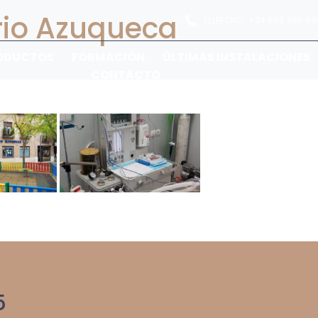
rio Azuqueca
TELÉFONO:
+34 656 386 89
ODUCTOS
FORMACIÓN
ÚLTIMAS INSTALACIONES
CONTACTO
5