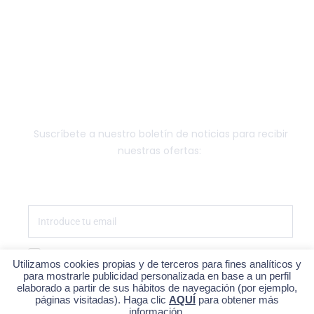
LABORATORIO
OTRO EQUIPAMIENTO
FUNGIBLE
NEWSLETTER
Suscríbete a nuestro boletín de noticias para recibir
nuestras ofertas:
Estoy de acuerdo con la política de privacidad
Utilizamos cookies propias y de terceros para fines analíticos y
para mostrarle publicidad personalizada en base a un perfil
SUSCRÍBETE
elaborado a partir de sus hábitos de navegación (por ejemplo,
páginas visitadas). Haga clic
AQUÍ
para obtener más
información.