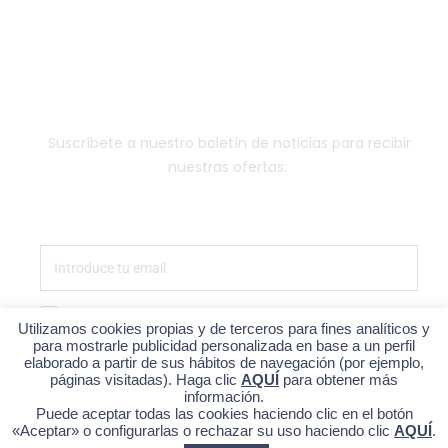
FUNGIBLE
NEWSLETTER
Suscríbete a nuestro boletín de noticias para recibir
nuestras ofertas:
Estoy de acuerdo con la política de privacidad
Utilizamos cookies propias y de terceros para fines analíticos y
para mostrarle publicidad personalizada en base a un perfil
SUSCRÍBETE
elaborado a partir de sus hábitos de navegación (por ejemplo,
páginas visitadas). Haga clic
AQUÍ
para obtener más
información.
Puede aceptar todas las cookies haciendo clic en el botón
«Aceptar» o configurarlas o rechazar su uso haciendo clic
AQUÍ
.