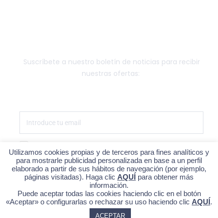
NEWSLETTER
Suscríbete a nuestro boletín de noticias para recibir
nuestras ofertas:
Estoy de acuerdo con la política de privacidad
Utilizamos cookies propias y de terceros para fines analíticos y
para mostrarle publicidad personalizada en base a un perfil
SUSCRÍBETE
elaborado a partir de sus hábitos de navegación (por ejemplo,
páginas visitadas). Haga clic
AQUÍ
para obtener más
información.
Puede aceptar todas las cookies haciendo clic en el botón
«Aceptar» o configurarlas o rechazar su uso haciendo clic
AQUÍ
.
ACEPTAR