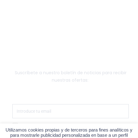
EQUIPOS QUIRÚRGICOS
ESTERILIZACIÓN
LABORATORIO
OTRO EQUIPAMIENTO
FUNGIBLE
NEWSLETTER
Suscríbete a nuestro boletín de noticias para recibir
nuestras ofertas:
Estoy de acuerdo con la política de privacidad
Utilizamos cookies propias y de terceros para fines analíticos y
para mostrarle publicidad personalizada en base a un perfil