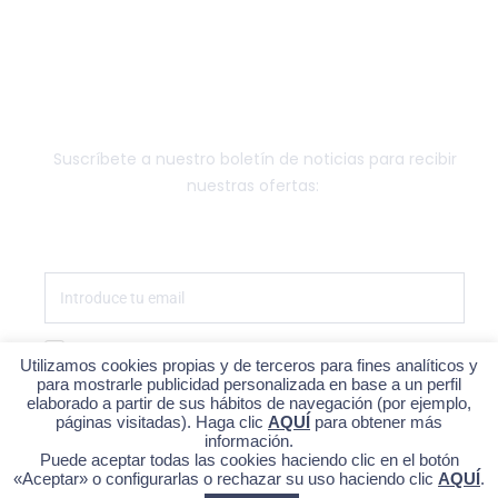
FUNGIBLE
NEWSLETTER
Suscríbete a nuestro boletín de noticias para recibir
nuestras ofertas:
Estoy de acuerdo con la política de privacidad
Utilizamos cookies propias y de terceros para fines analíticos y
para mostrarle publicidad personalizada en base a un perfil
SUSCRÍBETE
elaborado a partir de sus hábitos de navegación (por ejemplo,
páginas visitadas). Haga clic
AQUÍ
para obtener más
información.
Puede aceptar todas las cookies haciendo clic en el botón
«Aceptar» o configurarlas o rechazar su uso haciendo clic
AQUÍ
.