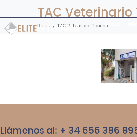
TAC Veterinario 
INICIO
PR
Home
TAC Veterinario Tenerife
Llámenos al: + 34 656 386 89