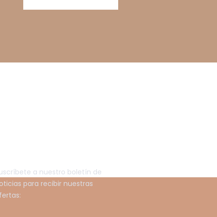
EWSLETTER
uscríbete a nuestro boletín de
oticias para recibir nuestras
fertas: