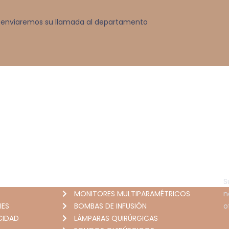
nde enviaremos su llamada al departamento
PRODUCTOS
N
ANESTESÍA
S
MONITORES MULTIPARAMÉTRICOS
n
IES
BOMBAS DE INFUSIÓN
o
CIDAD
LÁMPARAS QUIRÚRGICAS