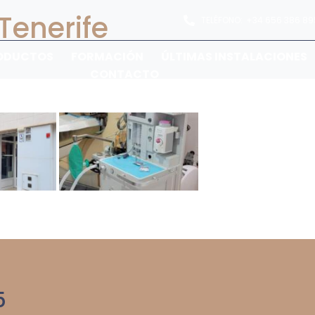
Tenerife
TELÉFONO:
+34 656 386 89
ODUCTOS
FORMACIÓN
ÚLTIMAS INSTALACIONES
CONTACTO
5