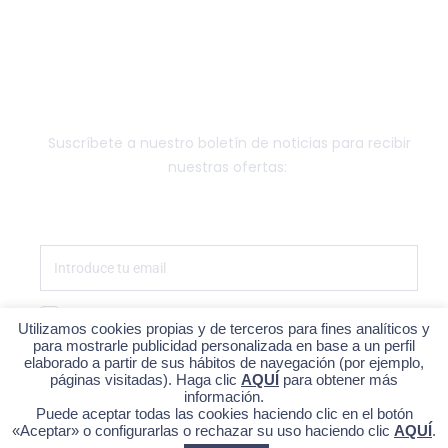
FUNGIBLE
NEWSLETTER
Suscríbete a nuestro boletín de noticias para recibir
nuestras ofertas:
Estoy de acuerdo con la política de privacidad
Utilizamos cookies propias y de terceros para fines analíticos y
para mostrarle publicidad personalizada en base a un perfil
SUSCRÍBETE
elaborado a partir de sus hábitos de navegación (por ejemplo,
páginas visitadas). Haga clic
AQUÍ
para obtener más
información.
Puede aceptar todas las cookies haciendo clic en el botón
«Aceptar» o configurarlas o rechazar su uso haciendo clic
AQUÍ
.